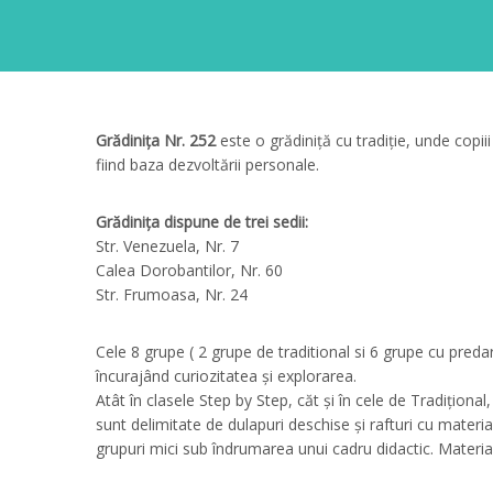
Grădiniţa Nr. 252
este o grădiniţă cu tradiţie, unde copiii
fiind baza dezvoltării personale.
Grădiniţa dispune de trei sedii:
Str. Venezuela, Nr. 7
Calea Dorobantilor, Nr. 60
Str. Frumoasa, Nr. 24
Cele 8 grupe ( 2 grupe de traditional si 6 grupe cu predar
încurajând curiozitatea şi explorarea.
Atât în clasele Step by Step, căt şi în cele de Tradiţiona
sunt delimitate de dulapuri deschise şi rafturi cu material
grupuri mici sub îndrumarea unui cadru didactic. Material