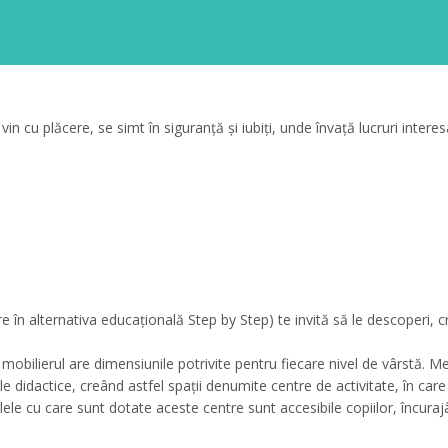
 vin cu plăcere, se simt în siguranță și iubiți, unde învață lucruri inter
e în alternativa educaţională Step by Step) te invită să le descoperi, 
l, mobilierul are dimensiunile potrivite pentru fiecare nivel de vârstă. 
e didactice, creând astfel spaţii denumite centre de activitate, în care c
ele cu care sunt dotate aceste centre sunt accesibile copiilor, încura