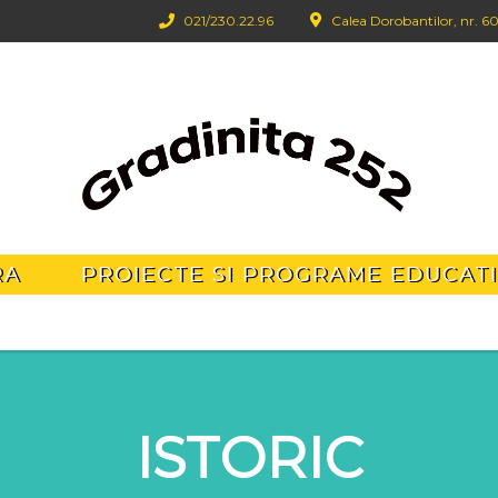
021/‪230.22.96‬
Calea Dorobantilor, nr. 60
RA
PROIECTE SI PROGRAME EDUCAT
ISTORIC