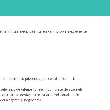
esante într-un mediu calm și relaxant, propriile experiențe
creând un mediu prietenos şi accesibil celor mici,
Mesele mici, de diferite forme, înconjurate de scăunele
opiii îşi pot desfăşura activitatea individual sau în
jând alegerea şi negocierea .