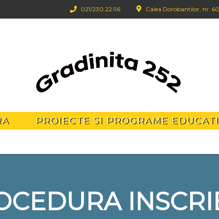
021/‪230.22.96‬
Calea Dorobantilor, nr. 60
RA
PROIECTE SI PROGRAME EDUCAT
OCEDURA INSCRI