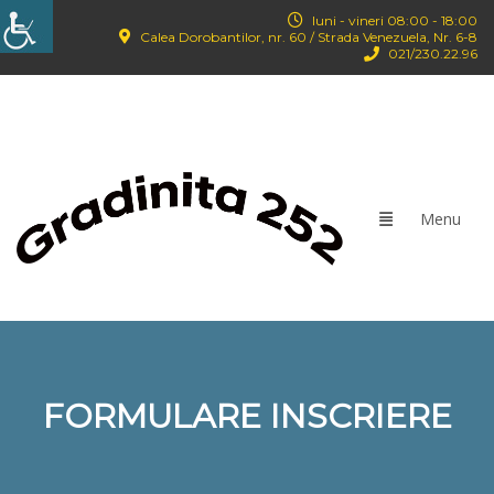
luni - vineri 08:00 - 18:00
Calea Dorobantilor, nr. 60 / Strada Venezuela, Nr. 6-8
021/‪230.22.96‬
FORMULARE INSCRIERE