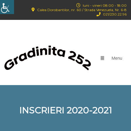
luni - vineri 08:00 - 18:00
Calea Dorobantilor, nr. 60 / Strada Venezuela, Nr. 6-8
021/‪230.22.96‬
INSCRIERI 2020-2021