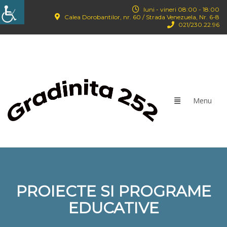
luni - vineri 08:00 - 18:00
Calea Dorobantilor, nr. 60 / Strada Venezuela, Nr. 6-8
021/‪230.22.96‬
PROIECTE SI PROGRAME
EDUCATIVE