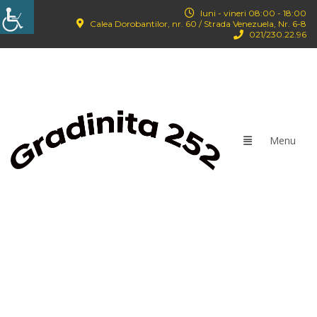
luni - vineri 08:00 - 18:00
Calea Dorobantilor, nr. 60 / Strada Venezuela, Nr. 6-8
021/‪230.22.96‬